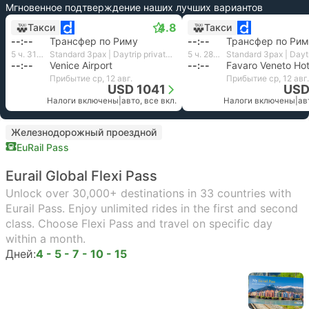
Мгновенное подтверждение наших лучших вариантов
4.8
Такси
Такси
--:--
Трансфер по Риму
--:--
Трансфер по Рим
5 ч. 31 м.
Standard 3pax | Daytrip private transfer with English speaking driver
5 ч. 28 м.
--:--
Venice Airport
--:--
Прибытие ср, 12 авг.
Прибытие ср, 12 авг.
USD 1041
USD
Налоги включены
|
авто, все вкл.
Налоги включены
|
ав
Железнодорожный проездной
EuRail Pass
Eurail Global Flexi Pass
Unlock over 30,000+ destinations in 33 countries with
Eurail Pass. Enjoy unlimited rides in the first and second
class. Choose Flexi Pass and travel on specific day
within a month.
Дней:
4 - 5 - 7 - 10 - 15