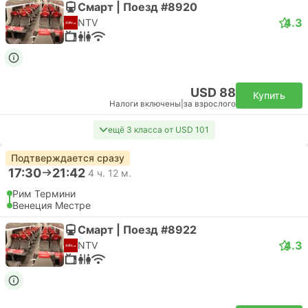
Смарт | Поезд #8920
4.3
NTV
USD 88
Купить
Налоги включены
|
за взрослого
ещё 3 класса от USD 101
Подтверждается сразу
17:30
21:42
4 ч. 12 м.
Рим Термини
Венеция Местре
Смарт | Поезд #8922
4.3
NTV