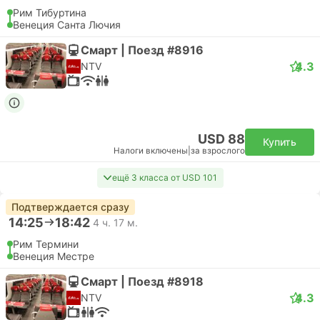
Рим Тибуртина
Венеция Санта Лючия
Смарт | Поезд #8916
4.3
NTV
USD 88
Купить
Налоги включены
|
за взрослого
ещё 3 класса от USD 101
Подтверждается сразу
14:25
18:42
4 ч. 17 м.
Рим Термини
Венеция Местре
Смарт | Поезд #8918
4.3
NTV