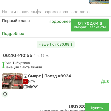
Налоги включены
|
за взрослого
за взрослого
Первый класс
Подробнее
От 702,64 $
Выбрать варианты
Подробнее
Еще 1 от 680,68 $
06:40
10:55
4 ч. 15 м.
Рим Тибуртина
Венеция Санта Лючия
Смарт | Поезд #8924
4.3
NTV
USD 88
Купить
Налоги включены
|
за взрослого