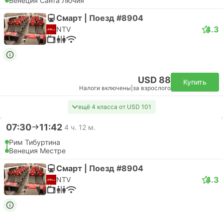
Венеция Санта Лючия
Смарт | Поезд #8904
4.3
NTV
USD 88
Купить
Налоги включены
|
за взрослого
ещё 4 класса от USD 101
07:30
11:42
4 ч. 12 м.
Рим Тибуртина
Венеция Местре
Смарт | Поезд #8904
4.3
NTV