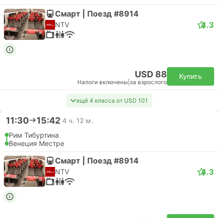
Смарт | Поезд #8914
4.3
NTV
USD 88
Купить
Налоги включены
|
за взрослого
ещё 4 класса от USD 101
11:30
15:42
4 ч. 12 м.
Рим Тибуртина
Венеция Местре
Смарт | Поезд #8914
4.3
NTV