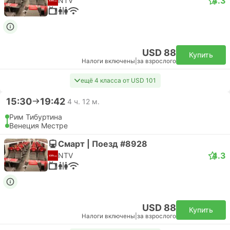
4.3
NTV
USD 88
Купить
Налоги включены
|
за взрослого
ещё 4 класса от USD 101
15:30
19:42
4 ч. 12 м.
Рим Тибуртина
Венеция Местре
Смарт | Поезд #8928
4.3
NTV
USD 88
Купить
Налоги включены
|
за взрослого