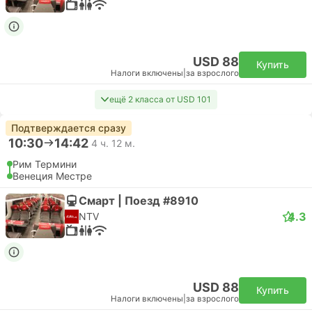
USD 88
Купить
Налоги включены
|
за взрослого
ещё 2 класса от USD 101
Подтверждается сразу
10:30
14:42
4 ч. 12 м.
Рим Термини
Венеция Местре
Смарт | Поезд #8910
4.3
NTV
USD 88
Купить
Налоги включены
|
за взрослого