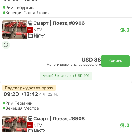
Рим Тибуртина
Венеция Санта Лючия
Смарт | Поезд #8906
4.3
NTV
USD 88
Купить
Налоги включены
|
за взрослого
ещё 3 класса от USD 101
Подтверждается сразу
09:20
13:42
4 ч. 22 м.
Рим Термини
Венеция Местре
Смарт | Поезд #8908
4.3
NTV