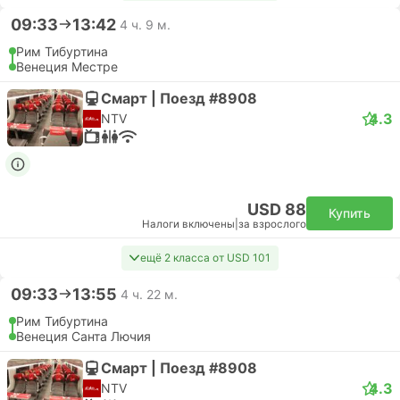
09:33
13:42
4 ч. 9 м.
Рим Тибуртина
Венеция Местре
Смарт | Поезд #8908
4.3
NTV
USD 88
Купить
Налоги включены
|
за взрослого
ещё 2 класса от USD 101
09:33
13:55
4 ч. 22 м.
Рим Тибуртина
Венеция Санта Лючия
Смарт | Поезд #8908
4.3
NTV