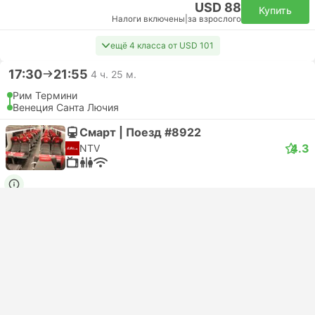
USD 88
Купить
Налоги включены
|
за взрослого
ещё 4 класса от USD 101
17:30
21:55
4 ч. 25 м.
Рим Термини
Венеция Санта Лючия
Смарт | Поезд #8922
4.3
NTV
USD 88
Купить
Налоги включены
|
за взрослого
ещё 4 класса от USD 101
Самый быстрый поезд
17:42
21:42
4 ч.