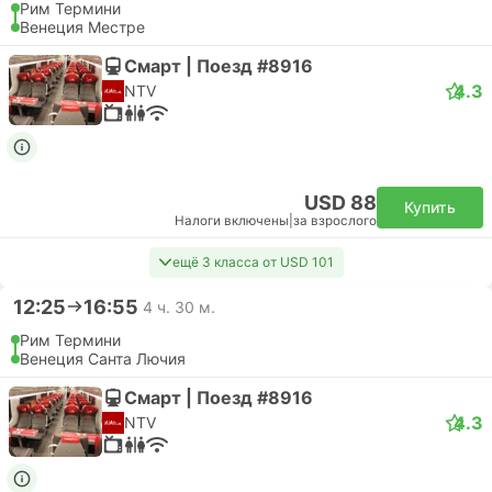
Рим Термини
Венеция Местре
Смарт | Поезд #8916
4.3
NTV
USD 88
Купить
Налоги включены
|
за взрослого
ещё 3 класса от USD 101
12:25
16:55
4 ч. 30 м.
Рим Термини
Венеция Санта Лючия
Смарт | Поезд #8916
4.3
NTV