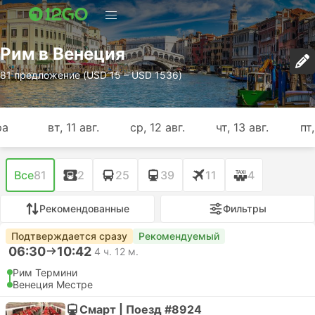
Рим в Венеция
81 предложение (USD 15 – USD 1536)
ра
вт, 11 авг.
ср, 12 авг.
чт, 13 авг.
пт,
Все
81
2
25
39
11
4
Рекомендованные
Фильтры
Подтверждается сразу
Рекомендуемый
06:30
10:42
4 ч. 12 м.
Рим Термини
Венеция Местре
Смарт | Поезд #8924