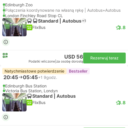
Edinburgh Zoo
Połączenia koordynowane na własną rękę | Autobus+Autobus
London Finchley Road Stop CL
Standard | Autobus
+1
3.8
FlixBus
USD 56
Rezerwuj teraz
Podatki wliczone
|
za osobę dorosłą
Natychmiastowe potwierdzenie
Bestseller
20:45
05:45
+1
9godz.
Edinburgh Bus Station
Victoria Bus Station, Londyn
Standard | Autobus
3.8
FlixBus