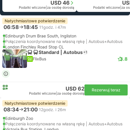
USD 46
US
Podatki wliczone
|
za osobę dorosłą
Podatki wliczone
|
za os
Natychmiastowe potwierdzenie
06:58
18:45
11godz. i 47m
Edinburgh Drum Brae South, Ingliston
Połączenia koordynowane na własną rękę | Autobus+Autobus
London Finchley Road Stop CL
Standard | Autobus
+1
3.8
FlixBus
USD 62
Rezerwuj teraz
Podatki wliczone
|
za osobę dorosłą
Natychmiastowe potwierdzenie
08:34
21:00
12godz. i 26m
Edinburgh Zoo
Połączenia koordynowane na własną rękę | Autobus+Autobus
Victoria Bus Station, Londyn