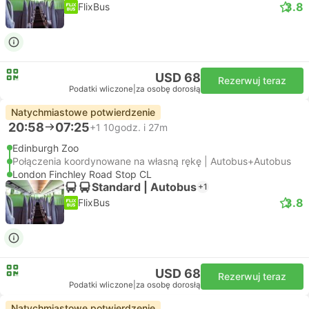
3.8
FlixBus
USD 68
Rezerwuj teraz
Podatki wliczone
|
za osobę dorosłą
Natychmiastowe potwierdzenie
20:58
07:25
+1
10godz. i 27m
Edinburgh Zoo
Połączenia koordynowane na własną rękę | Autobus+Autobus
London Finchley Road Stop CL
Standard | Autobus
+1
3.8
FlixBus
USD 68
Rezerwuj teraz
Podatki wliczone
|
za osobę dorosłą
Natychmiastowe potwierdzenie