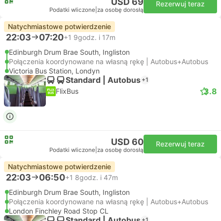
USD 69
Rezerwuj teraz
Podatki wliczone
|
za osobę dorosłą
Natychmiastowe potwierdzenie
22:03
07:20
+1
9godz. i 17m
Edinburgh Drum Brae South, Ingliston
Połączenia koordynowane na własną rękę | Autobus+Autobus
Victoria Bus Station, Londyn
Standard | Autobus
+1
3.8
FlixBus
USD 60
Rezerwuj teraz
Podatki wliczone
|
za osobę dorosłą
Natychmiastowe potwierdzenie
22:03
06:50
+1
8godz. i 47m
Edinburgh Drum Brae South, Ingliston
Połączenia koordynowane na własną rękę | Autobus+Autobus
London Finchley Road Stop CL
Standard | Autobus
+1