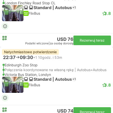
London Finchley Road Stop CL
Standard | Autobus
+1
3.8
FlixBus
USD 76
Rezerwuj teraz
Podatki wliczone
|
za osobę dorosłą
Natychmiastowe potwierdzenie
22:37
09:30
+1
10godz. i 53m
Edinburgh Zoo Stop
Połączenia koordynowane na własną rękę | Autobus+Autobus
Victoria Bus Station, Londyn
Standard | Autobus
+1
3.8
FlixBus
USD 74
Rezerwuj teraz