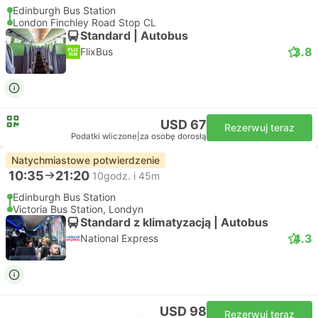
Edinburgh Bus Station
London Finchley Road Stop CL
Standard | Autobus
3.8
FlixBus
USD 67
Rezerwuj teraz
Podatki wliczone
|
za osobę dorosłą
Natychmiastowe potwierdzenie
10:35
21:20
10godz. i 45m
Edinburgh Bus Station
Victoria Bus Station, Londyn
Standard z klimatyzacją | Autobus
4.3
National Express
USD 98
Rezerwuj teraz