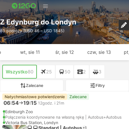
Z Edynburg do Londyn
80 podróży (USD 46 – USD 1845)
o
wt, sie 11
śr, sie 12
czw, sie 13
pt
Wszystko
80
25
50
2
3
Zalecane
Filtry
Natychmiastowe potwierdzenie
Zalecane
06:54
19:15
12godz. i 21m
Edinburgh Zoo
Połączenia koordynowane na własną rękę | Autobus+Autobus
Victoria Bus Station, Londyn
Standard | Autobus
+1