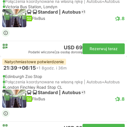
Połączenia koordynowane na własną rękę | Autobus+Autobus
Victoria Bus Station, Londyn
Standard | Autobus
+1
3.8
FlixBus
USD 69
Rezerwuj teraz
Podatki wliczone
|
za osobę dorosłą
Natychmiastowe potwierdzenie
21:39
06:15
+1
8godz. i 36m
Edinburgh Zoo Stop
Połączenia koordynowane na własną rękę | Autobus+Autobus
London Finchley Road Stop CL
Standard | Autobus
+1
3.8
FlixBus