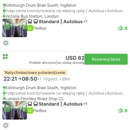
Edinburgh Drum Brae South, Ingliston
Połączenia koordynowane na własną rękę | Autobus+Autobus
Victoria Bus Station, Londyn
Standard | Autobus
+1
3.8
FlixBus
USD 82
Rezerwuj teraz
Podatki wliczone
|
za osobę dorosłą
Natychmiastowe potwierdzenie
22:21
08:50
+1
10godz. i 29m
Edinburgh Drum Brae South, Ingliston
Połączenia koordynowane na własną rękę | Autobus+Autobus
London Finchley Road Stop CL
Standard | Autobus
+1
3.8
FlixBus