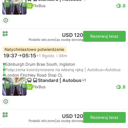
3.8
FlixBus
USD 120
Rezerwuj teraz
Podatki wliczone
|
za osobę dorosłą
Natychmiastowe potwierdzenie
19:37
05:15
+1
9godz. i 38m
Edinburgh Drum Brae South, Ingliston
Połączenia koordynowane na własną rękę | Autobus+Autobus
London Finchley Road Stop CL
Standard | Autobus
+1
3.8
FlixBus
USD 120
Rezerwuj teraz
Podatki wliczone
|
za osobę dorosłą