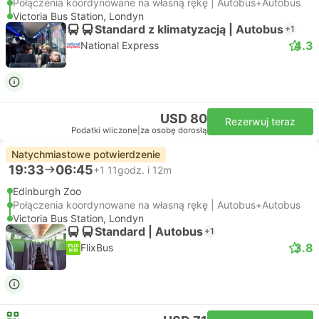
Połączenia koordynowane na własną rękę | Autobus+Autobus
Victoria Bus Station, Londyn
Standard z klimatyzacją | Autobus
+1
4.3
National Express
USD 80
Rezerwuj teraz
Podatki wliczone
|
za osobę dorosłą
Natychmiastowe potwierdzenie
19:33
06:45
+1
11godz. i 12m
Edinburgh Zoo
Połączenia koordynowane na własną rękę | Autobus+Autobus
Victoria Bus Station, Londyn
Standard | Autobus
+1
3.8
FlixBus