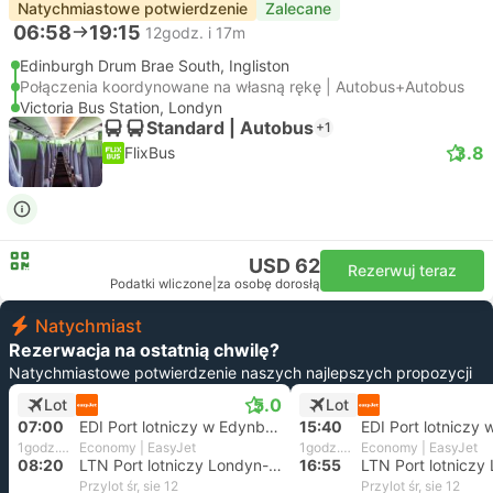
Natychmiastowe potwierdzenie
Zalecane
06:58
19:15
12godz. i 17m
Edinburgh Drum Brae South, Ingliston
Połączenia koordynowane na własną rękę | Autobus+Autobus
Victoria Bus Station, Londyn
Standard | Autobus
+1
3.8
FlixBus
USD 62
Rezerwuj teraz
Podatki wliczone
|
za osobę dorosłą
Natychmiast
Rezerwacja na ostatnią chwilę?
Natychmiastowe potwierdzenie naszych najlepszych propozycji
5.0
Lot
Lot
07:00
EDI Port lotniczy w Edynburgu
15:40
1godz. i 20m
Economy | EasyJet
1godz. i 15m
Economy | EasyJet
08:20
LTN Port lotniczy Londyn-Luton
16:55
Przylot śr, sie 12
Przylot śr, sie 12