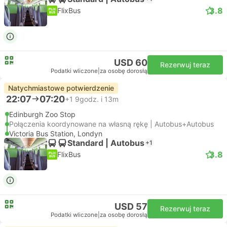
3.8
FlixBus
USD 60
Rezerwuj teraz
Podatki wliczone
|
za osobę dorosłą
Natychmiastowe potwierdzenie
22:07
07:20
+1
9godz. i 13m
Edinburgh Zoo Stop
Połączenia koordynowane na własną rękę | Autobus+Autobus
Victoria Bus Station, Londyn
Standard | Autobus
+1
3.8
FlixBus
USD 57
Rezerwuj teraz
Podatki wliczone
|
za osobę dorosłą