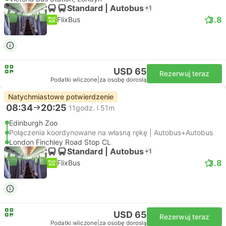
Standard | Autobus
+1
3.8
FlixBus
USD 65
Rezerwuj teraz
Podatki wliczone
|
za osobę dorosłą
Natychmiastowe potwierdzenie
08:34
20:25
11godz. i 51m
Edinburgh Zoo
Połączenia koordynowane na własną rękę | Autobus+Autobus
London Finchley Road Stop CL
Standard | Autobus
+1
3.8
FlixBus
USD 65
Rezerwuj teraz
Podatki wliczone
|
za osobę dorosłą