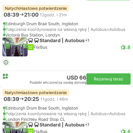
Natychmiastowe potwierdzenie
08:39
21:00
12godz. i 21m
Edinburgh Drum Brae South, Ingliston
Połączenia koordynowane na własną rękę | Autobus+Autobus
Victoria Bus Station, Londyn
Standard | Autobus
+1
3.8
FlixBus
USD 66
Rezerwuj teraz
Podatki wliczone
|
za osobę dorosłą
Natychmiastowe potwierdzenie
08:39
20:25
11godz. i 46m
Edinburgh Drum Brae South, Ingliston
Połączenia koordynowane na własną rękę | Autobus+Autobus
London Finchley Road Stop CL
Standard | Autobus
+1
3.8
FlixBus