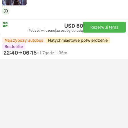
USD 80
Rezerwuj teraz
Podatki wliczone
|
za osobę dorosłą
Najszybszy autobus
Natychmiastowe potwierdzenie
Bestseller
22:40
06:15
+1
7godz. i 35m
Edinburgh Bus Station
London Finchley Road Stop CL
Standard | Autobus
3.8
FlixBus
USD 80
Rezerwuj teraz
Podatki wliczone
|
za osobę dorosłą
Natychmiastowe potwierdzenie
23:15
07:20
+1
8godz. i 5m