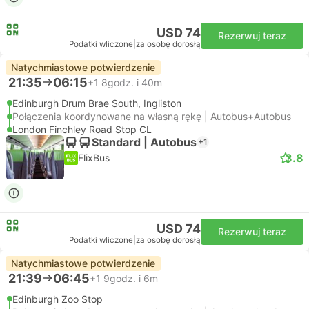
USD 74
Rezerwuj teraz
Podatki wliczone
|
za osobę dorosłą
Natychmiastowe potwierdzenie
21:35
06:15
+1
8godz. i 40m
Edinburgh Drum Brae South, Ingliston
Połączenia koordynowane na własną rękę | Autobus+Autobus
London Finchley Road Stop CL
Standard | Autobus
+1
3.8
FlixBus
USD 74
Rezerwuj teraz
Podatki wliczone
|
za osobę dorosłą
Natychmiastowe potwierdzenie
21:39
06:45
+1
9godz. i 6m
Edinburgh Zoo Stop