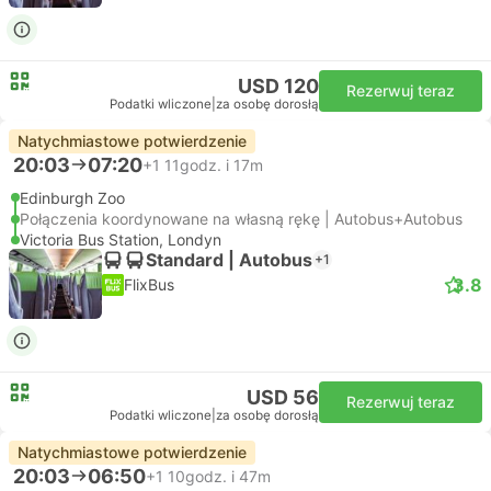
USD 120
Rezerwuj teraz
Podatki wliczone
|
za osobę dorosłą
Natychmiastowe potwierdzenie
20:03
07:20
+1
11godz. i 17m
Edinburgh Zoo
Połączenia koordynowane na własną rękę | Autobus+Autobus
Victoria Bus Station, Londyn
Standard | Autobus
+1
3.8
FlixBus
USD 56
Rezerwuj teraz
Podatki wliczone
|
za osobę dorosłą
Natychmiastowe potwierdzenie
20:03
06:50
+1
10godz. i 47m