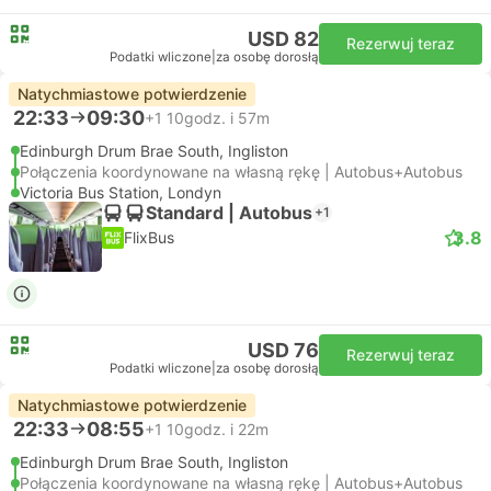
USD 82
Rezerwuj teraz
Podatki wliczone
|
za osobę dorosłą
Natychmiastowe potwierdzenie
22:33
09:30
+1
10godz. i 57m
Edinburgh Drum Brae South, Ingliston
Połączenia koordynowane na własną rękę | Autobus+Autobus
Victoria Bus Station, Londyn
Standard | Autobus
+1
3.8
FlixBus
USD 76
Rezerwuj teraz
Podatki wliczone
|
za osobę dorosłą
Natychmiastowe potwierdzenie
22:33
08:55
+1
10godz. i 22m
Edinburgh Drum Brae South, Ingliston
Połączenia koordynowane na własną rękę | Autobus+Autobus