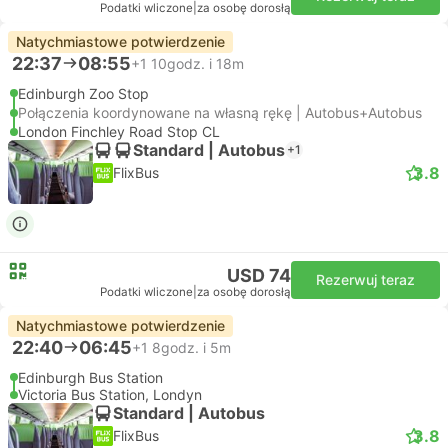
Podatki wliczone
|
za osobę dorosłą
Natychmiastowe potwierdzenie
22:37
08:55
+1
10godz. i 18m
Edinburgh Zoo Stop
Połączenia koordynowane na własną rękę | Autobus+Autobus
London Finchley Road Stop CL
Standard | Autobus
+1
3.8
FlixBus
USD 74
Rezerwuj teraz
Podatki wliczone
|
za osobę dorosłą
Natychmiastowe potwierdzenie
22:40
06:45
+1
8godz. i 5m
Edinburgh Bus Station
Victoria Bus Station, Londyn
Standard | Autobus
3.8
FlixBus