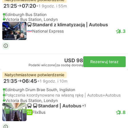
21:25
07:20
+1
9godz. i 55m
Edinburgh Bus Station
Victoria Bus Station, Londyn
Standard z klimatyzacją | Autobus
4.3
National Express
USD 98
Rezerwuj teraz
Podatki wliczone
|
za osobę dorosłą
Natychmiastowe potwierdzenie
21:35
06:45
+1
9godz. i 10m
Edinburgh Drum Brae South, Ingliston
Połączenia koordynowane na własną rękę | Autobus+Autobus
Victoria Bus Station, Londyn
Standard | Autobus
+1
3.8
FlixBus