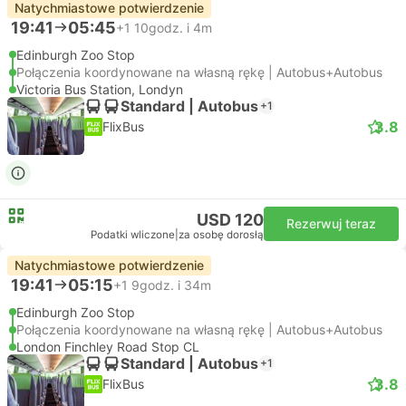
Natychmiastowe potwierdzenie
19:41
05:45
+1
10godz. i 4m
Edinburgh Zoo Stop
Połączenia koordynowane na własną rękę | Autobus+Autobus
Victoria Bus Station, Londyn
Standard | Autobus
+1
3.8
FlixBus
USD 120
Rezerwuj teraz
Podatki wliczone
|
za osobę dorosłą
Natychmiastowe potwierdzenie
19:41
05:15
+1
9godz. i 34m
Edinburgh Zoo Stop
Połączenia koordynowane na własną rękę | Autobus+Autobus
London Finchley Road Stop CL
Standard | Autobus
+1
3.8
FlixBus