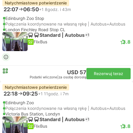
Natychmiastowe potwierdzenie
22:07
06:50
+1
8godz. i 43m
Edinburgh Zoo Stop
Połączenia koordynowane na własną rękę | Autobus+Autobus
London Finchley Road Stop CL
Standard | Autobus
+1
3.8
FlixBus
USD 57
Rezerwuj teraz
Podatki wliczone
|
za osobę dorosłą
Natychmiastowe potwierdzenie
22:18
09:25
+1
11godz. i 7m
Edinburgh Zoo
Połączenia koordynowane na własną rękę | Autobus+Autobus
Victoria Bus Station, Londyn
Standard | Autobus
+1
3.8
FlixBus