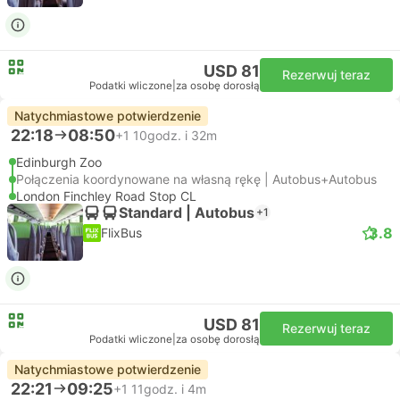
USD 81
Rezerwuj teraz
Podatki wliczone
|
za osobę dorosłą
Natychmiastowe potwierdzenie
22:18
08:50
+1
10godz. i 32m
Edinburgh Zoo
Połączenia koordynowane na własną rękę | Autobus+Autobus
London Finchley Road Stop CL
Standard | Autobus
+1
3.8
FlixBus
USD 81
Rezerwuj teraz
Podatki wliczone
|
za osobę dorosłą
Natychmiastowe potwierdzenie
22:21
09:25
+1
11godz. i 4m