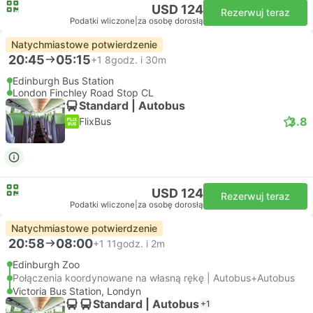
USD 124
Rezerwuj teraz
Podatki wliczone
|
za osobę dorosłą
Natychmiastowe potwierdzenie
20:45
05:15
+1
8godz. i 30m
Edinburgh Bus Station
London Finchley Road Stop CL
Standard | Autobus
3.8
FlixBus
USD 124
Rezerwuj teraz
Podatki wliczone
|
za osobę dorosłą
Natychmiastowe potwierdzenie
20:58
08:00
+1
11godz. i 2m
Edinburgh Zoo
Połączenia koordynowane na własną rękę | Autobus+Autobus
Victoria Bus Station, Londyn
Standard | Autobus
+1