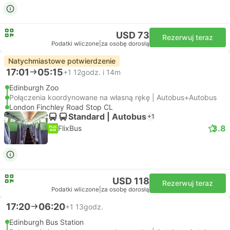
USD 73
Rezerwuj teraz
Podatki wliczone
|
za osobę dorosłą
Natychmiastowe potwierdzenie
17:01
05:15
+1
12godz. i 14m
Edinburgh Zoo
Połączenia koordynowane na własną rękę | Autobus+Autobus
London Finchley Road Stop CL
Standard | Autobus
+1
3.8
FlixBus
USD 118
Rezerwuj teraz
Podatki wliczone
|
za osobę dorosłą
17:20
06:20
+1
13godz.
Edinburgh Bus Station