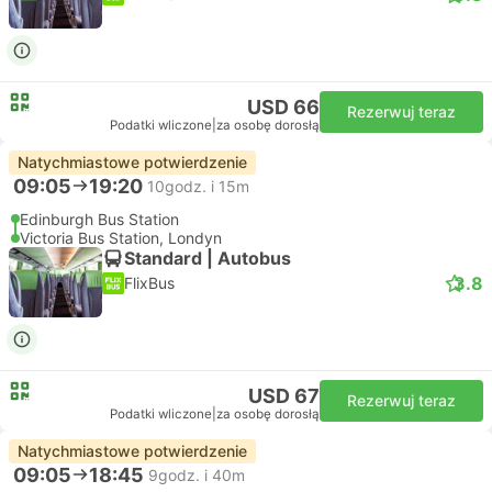
USD 66
Rezerwuj teraz
Podatki wliczone
|
za osobę dorosłą
Natychmiastowe potwierdzenie
09:05
19:20
10godz. i 15m
Edinburgh Bus Station
Victoria Bus Station, Londyn
Standard | Autobus
3.8
FlixBus
USD 67
Rezerwuj teraz
Podatki wliczone
|
za osobę dorosłą
Natychmiastowe potwierdzenie
09:05
18:45
9godz. i 40m