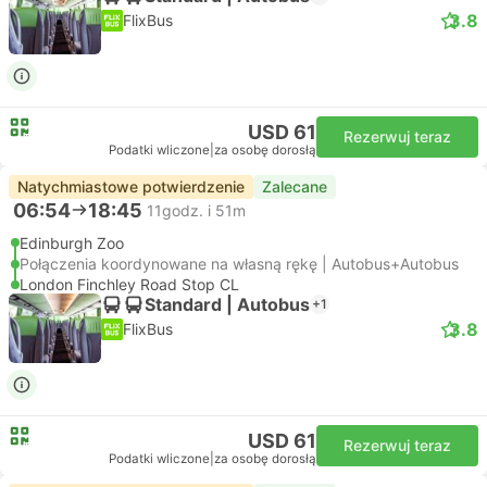
3.8
FlixBus
USD 61
Rezerwuj teraz
Podatki wliczone
|
za osobę dorosłą
Natychmiastowe potwierdzenie
Zalecane
06:54
18:45
11godz. i 51m
Edinburgh Zoo
Połączenia koordynowane na własną rękę | Autobus+Autobus
London Finchley Road Stop CL
Standard | Autobus
+1
3.8
FlixBus
USD 61
Rezerwuj teraz
Podatki wliczone
|
za osobę dorosłą