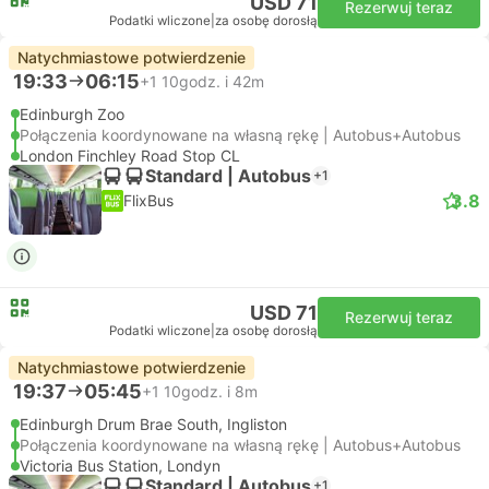
USD 71
Rezerwuj teraz
Podatki wliczone
|
za osobę dorosłą
Natychmiastowe potwierdzenie
19:33
06:15
+1
10godz. i 42m
Edinburgh Zoo
Połączenia koordynowane na własną rękę | Autobus+Autobus
London Finchley Road Stop CL
Standard | Autobus
+1
3.8
FlixBus
USD 71
Rezerwuj teraz
Podatki wliczone
|
za osobę dorosłą
Natychmiastowe potwierdzenie
19:37
05:45
+1
10godz. i 8m
Edinburgh Drum Brae South, Ingliston
Połączenia koordynowane na własną rękę | Autobus+Autobus
Victoria Bus Station, Londyn
Standard | Autobus
+1