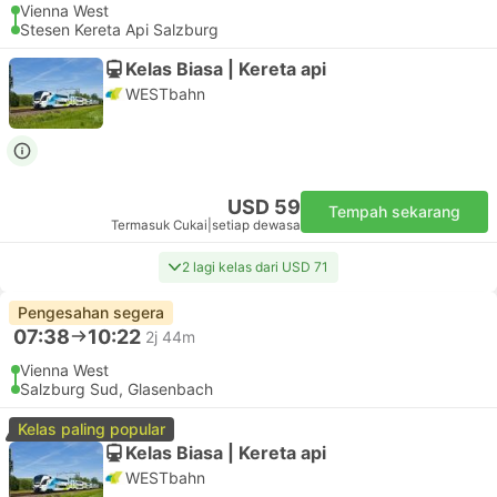
Vienna West
Stesen Kereta Api Salzburg
Kelas Biasa | Kereta api
WESTbahn
USD 59
Tempah sekarang
Termasuk Cukai
|
setiap dewasa
2 lagi kelas dari USD 71
Pengesahan segera
07:38
10:22
2j 44m
Vienna West
Salzburg Sud, Glasenbach
Kelas paling popular
Kelas Biasa | Kereta api
WESTbahn