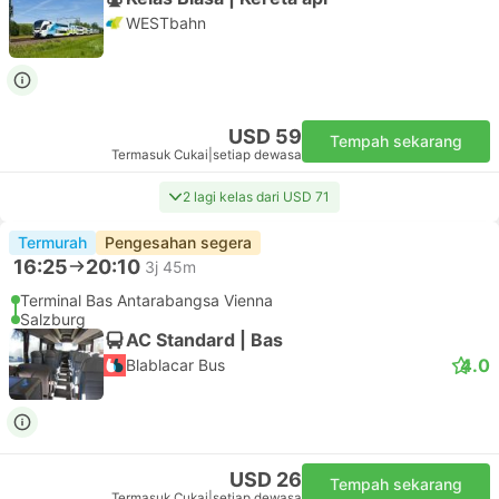
WESTbahn
USD 59
Tempah sekarang
Termasuk Cukai
|
setiap dewasa
2 lagi kelas dari USD 71
Termurah
Pengesahan segera
16:25
20:10
3j 45m
Terminal Bas Antarabangsa Vienna
Salzburg
AC Standard | Bas
4.0
Blablacar Bus
USD 26
Tempah sekarang
Termasuk Cukai
|
setiap dewasa