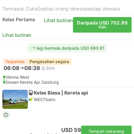
Termasuk Cukai
|
setiap orang dewasa
setiap dewasa
Kelas Pertama
Lihat butiran
Daripada USD 702.89
Pilih
Lihat butiran
1 lagi bermula daripada USD 680.91
Terpantas
Pengesahan segera
06:08
08:38
2j 30m
Vienna West
Stesen Kereta Api Salzburg
Kelas Biasa | Kereta api
WESTbahn
USD 59
Tempah sekarang