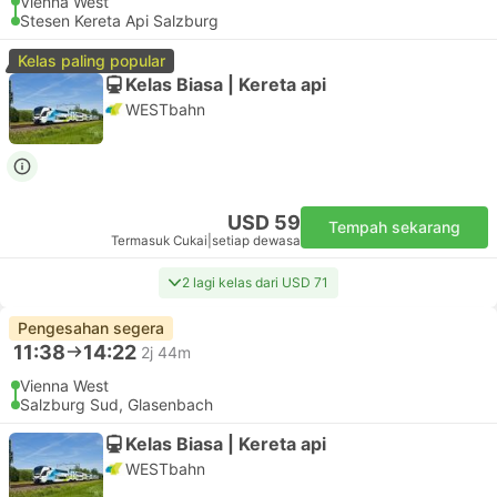
Vienna West
Stesen Kereta Api Salzburg
Kelas paling popular
Kelas Biasa | Kereta api
WESTbahn
USD 59
Tempah sekarang
Termasuk Cukai
|
setiap dewasa
2 lagi kelas dari USD 71
Pengesahan segera
11:38
14:22
2j 44m
Vienna West
Salzburg Sud, Glasenbach
Kelas Biasa | Kereta api
WESTbahn