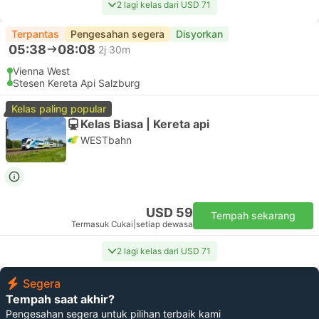
2 lagi kelas dari USD 71
Terpantas
Pengesahan segera
Disyorkan
05:38
08:08
2j 30m
Vienna West
Stesen Kereta Api Salzburg
Kelas paling popular
Kelas Biasa | Kereta api
WESTbahn
USD 59
Tempah sekarang
Termasuk Cukai
|
setiap dewasa
2 lagi kelas dari USD 71
Segera
Tempah saat akhir?
Pengesahan segera untuk pilihan terbaik kami