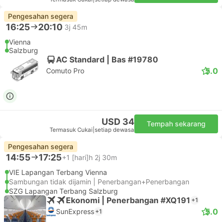
Pengesahan segera
16:25
20:10
3j 45m
Vienna
Salzburg
AC Standard | Bas #19780
5.0
Comuto Pro
USD 34
Tempah sekarang
Termasuk Cukai
|
setiap dewasa
Pengesahan segera
14:55
17:25
+1
[hari]h 2j 30m
VIE Lapangan Terbang Vienna
Sambungan tidak dijamin | Penerbangan+Penerbangan
SZG Lapangan Terbang Salzburg
Ekonomi | Penerbangan #XQ191
+1
5.0
SunExpress
+1