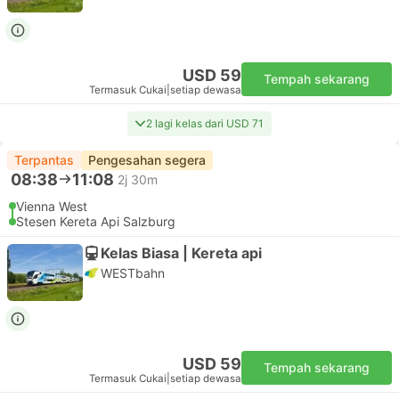
USD 59
Tempah sekarang
Termasuk Cukai
|
setiap dewasa
2 lagi kelas dari USD 71
Terpantas
Pengesahan segera
08:38
11:08
2j 30m
Vienna West
Stesen Kereta Api Salzburg
Kelas Biasa | Kereta api
WESTbahn
USD 59
Tempah sekarang
Termasuk Cukai
|
setiap dewasa