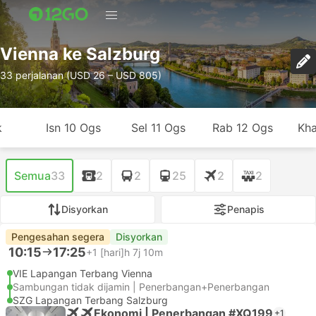
Vienna ke Salzburg
33 perjalanan (USD 26 – USD 805)
k
Isn 10 Ogs
Sel 11 Ogs
Rab 12 Ogs
Kha
Semua
33
2
2
25
2
2
Disyorkan
Penapis
Pengesahan segera
Disyorkan
10:15
17:25
+1
[hari]h 7j 10m
VIE Lapangan Terbang Vienna
Sambungan tidak dijamin | Penerbangan+Penerbangan
SZG Lapangan Terbang Salzburg
Ekonomi | Penerbangan #XQ199
+1