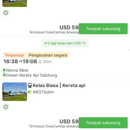
USD 59
Tempah sekarang
Termasuk Cukai
|
setiap dewasa
2 lagi kelas dari USD 71
Terpantas
Pengesahan segera
16:38
19:08
2j 30m
Vienna West
Stesen Kereta Api Salzburg
Kelas Biasa | Kereta api
WESTbahn
USD 59
Tempah sekarang
Termasuk Cukai
|
setiap dewasa