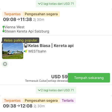
2 lagi kelas dari USD 71
Terpantas
Pengesahan segera
09:08
11:38
2j 30m
Vienna West
Stesen Kereta Api Salzburg
Kelas paling popular
Kelas Biasa | Kereta api
WESTbahn
USD 59
Tempah sekarang
Termasuk Cukai
|
setiap dewasa
2 lagi kelas dari USD 71
Terpantas
Pengesahan segera
Terlaris
09:38
12:08
2j 30m