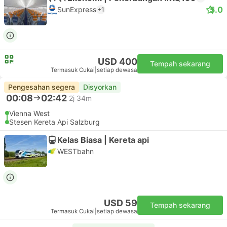
5.0
SunExpress
+1
USD 400
Tempah sekarang
Termasuk Cukai
|
setiap dewasa
Pengesahan segera
Disyorkan
00:08
02:42
2j 34m
Vienna West
Stesen Kereta Api Salzburg
Kelas Biasa | Kereta api
WESTbahn
USD 59
Tempah sekarang
Termasuk Cukai
|
setiap dewasa