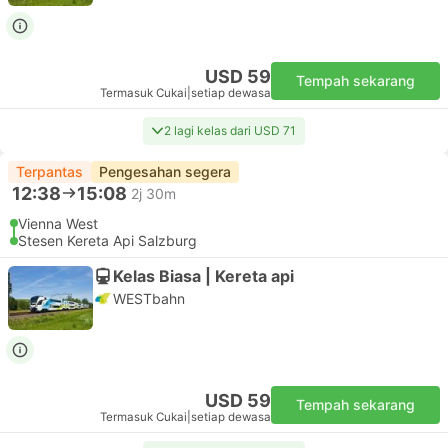
USD 59
Tempah sekarang
Termasuk Cukai
|
setiap dewasa
2 lagi kelas dari USD 71
Terpantas
Pengesahan segera
12:38
15:08
2j 30m
Vienna West
Stesen Kereta Api Salzburg
Kelas Biasa | Kereta api
WESTbahn
USD 59
Tempah sekarang
Termasuk Cukai
|
setiap dewasa