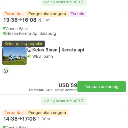
2 lagi kelas dari USD 71
Terpantas
Pengesahan segera
Terlaris
13:38
16:08
2j 30m
Vienna West
Stesen Kereta Api Salzburg
Kelas paling popular
Kelas Biasa | Kereta api
WESTbahn
USD 59
Tempah sekarang
Termasuk Cukai
|
setiap dewasa
2 lagi kelas dari USD 71
Terpantas
Pengesahan segera
14:38
17:08
2j 30m
Vienna West