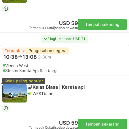
USD 59
Tempah sekarang
Termasuk Cukai
|
setiap dewasa
2 lagi kelas dari USD 71
Terpantas
Pengesahan segera
10:38
13:08
2j 30m
Vienna West
Stesen Kereta Api Salzburg
Kelas paling popular
Kelas Biasa | Kereta api
WESTbahn
USD 59
Tempah sekarang
Termasuk Cukai
|
setiap dewasa