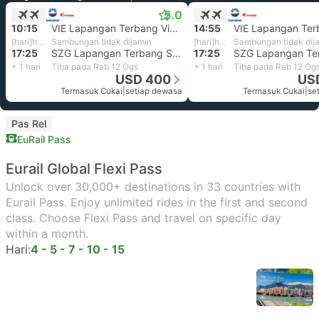
5.0
10:15
VIE Lapangan Terbang Vienna
14:55
[hari]h 7j 10m
Sambungan tidak dijamin
[hari]h 2j 30m
Sambungan tidak dij
17:25
SZG Lapangan Terbang Salzburg
17:25
+ 1 hari
Tiba pada Rab 12 Ogs
+ 1 hari
Tiba pada Rab 12 Og
USD 400
US
Termasuk Cukai
|
setiap dewasa
Termasuk Cukai
|
se
Pas Rel
EuRail Pass
Eurail Global Flexi Pass
Unlock over 30,000+ destinations in 33 countries with
Eurail Pass. Enjoy unlimited rides in the first and second
class. Choose Flexi Pass and travel on specific day
within a month.
Hari:
4 - 5 - 7 - 10 - 15