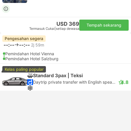
USD 369
Tempah sekarang
Termasuk Cukai
|
setiap dewasa
Pengesahan segera
--:--
--:--
2j 59m
Pemindahan Hotel Vienna
Pemindahan Hotel Salzburg
Kelas paling popular
Standard 3pax | Teksi
4.8
Daytrip private transfer with English speaking driver
Pembatalan percuma
USD 516
Tempah sekarang
Termasuk Cukai
|
kenderaan, semua termasuk
3 lagi kelas dari USD 611